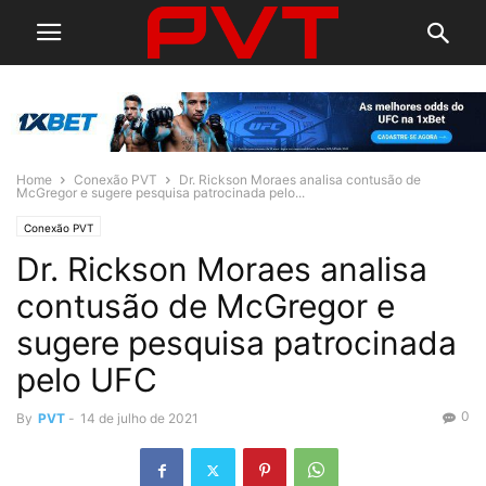
Home
Conexão PVT
Dr. Rickson Moraes analisa contusão de
McGregor e sugere pesquisa patrocinada pelo...
Conexão PVT
Dr. Rickson Moraes analisa
contusão de McGregor e
sugere pesquisa patrocinada
pelo UFC
0
By
PVT
-
14 de julho de 2021