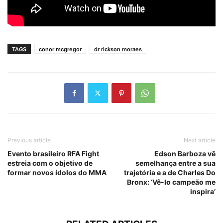
TAGS
conor mcgregor
dr rickson moraes
Previous article
Next article
Evento brasileiro RFA Fight
Edson Barboza vê
estreia com o objetivo de
semelhança entre a sua
formar novos ídolos do MMA
trajetória e a de Charles Do
Bronx: ‘Vê-lo campeão me
inspira’