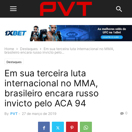
Home
Destaques
Em sua terceira luta internacional no MMA,
brasileiro encara russo invicto pelo...
Destaques
Em sua terceira luta
internacional no MMA,
brasileiro encara russo
invicto pelo ACA 94
0
By
PVT
-
27 de março de 2019