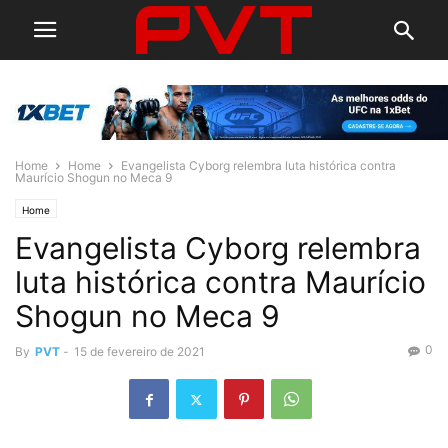
Home
Home
Evangelista Cyborg relembra luta histórica contra
Maurício Shogun no Meca 9
Home
Evangelista Cyborg relembra
luta histórica contra Maurício
Shogun no Meca 9
0
By
PVT
-
15 de fevereiro de 2021