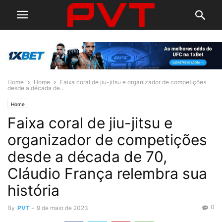
Home
Home
Faixa coral de jiu-jitsu e organizador de competições
desde a década de...
Home
Faixa coral de jiu-jitsu e
organizador de competições
desde a década de 70,
Cláudio França relembra sua
história
0
By
PVT
-
9 de maio de 2023