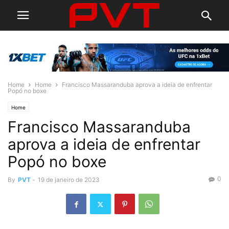
Home
Home
Francisco Massaranduba aprova a ideia de enfrentar
Popó no boxe
Home
Francisco Massaranduba
aprova a ideia de enfrentar
Popó no boxe
0
By
PVT
-
19 de janeiro de 2023