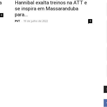
a
Hannibal exalta treinos na ATT e
se inspira em Massaranduba
para...
0
PVT
-
19 de julho de 2022
0