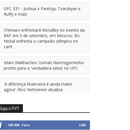
UFC 331 - Joshua x Pantoja, Tsarukyan x
Ruffy e mais
Chimaev enfrentará Woodley no evento da
RAF em 5 de setembro, em Moscou. Bo
Nickal enfrenta o campeão olímpico no
card
Islam Makhachev: Usman Nurmagomedov
pronto para a 'verdadeira selva' no UFC
'A diferença financeira é ainda maior
agora': Rico Verhoeven atualiza
informações sobre possível mudança para
o UFC após novas negociações.
Siga o PVT
Islam Makhachev: Há concorrentes demais
para Michael Morales simplesmente ficar
103,000
Fans
LIKE
sentado esperando. E ainda cutuca Prates