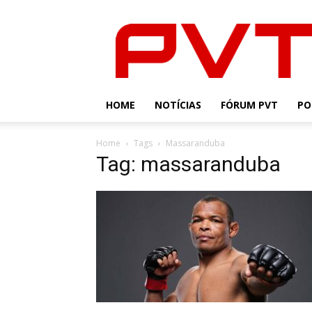
PVT
HOME
NOTÍCIAS
FÓRUM PVT
PO
Home
Tags
Massaranduba
Tag: massaranduba