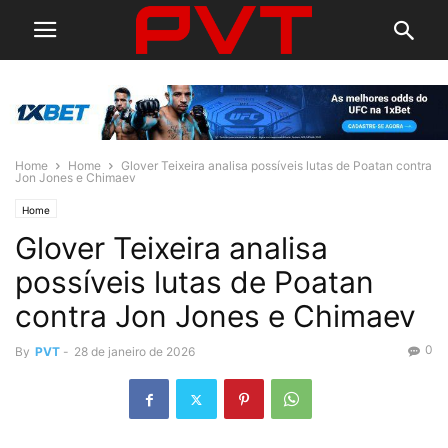
Home
Home
Glover Teixeira analisa possíveis lutas de Poatan contra
Jon Jones e Chimaev
Home
Glover Teixeira analisa
possíveis lutas de Poatan
contra Jon Jones e Chimaev
0
By
PVT
-
28 de janeiro de 2026