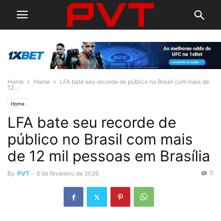
Home
Home
LFA bate seu recorde de público no Brasil com mais de
12...
Home
LFA bate seu recorde de
público no Brasil com mais
de 12 mil pessoas em Brasília
0
By
PVT
-
6 de fevereiro de 2026