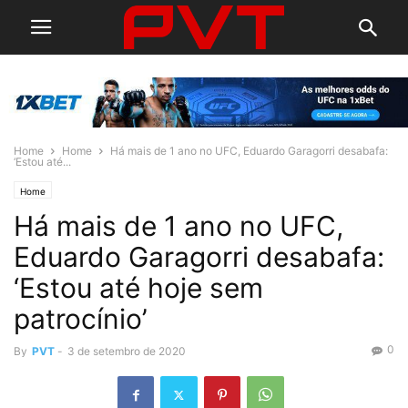
Home
Home
Há mais de 1 ano no UFC, Eduardo Garagorri desabafa:
‘Estou até...
Home
Há mais de 1 ano no UFC,
Eduardo Garagorri desabafa:
‘Estou até hoje sem
patrocínio’
0
By
PVT
-
3 de setembro de 2020