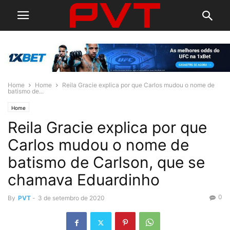
Home
Home
Reila Gracie explica por que Carlos mudou o nome de
batismo de...
Home
Reila Gracie explica por que
Carlos mudou o nome de
batismo de Carlson, que se
chamava Eduardinho
0
By
PVT
-
3 de setembro de 2020