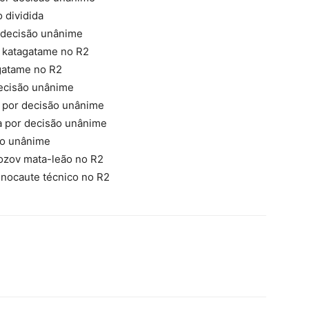
 dividida
 decisão unânime
 katagatame no R2
agatame no R2
ecisão unânime
 por decisão unânime
a por decisão unânime
ão unânime
zov mata-leão no R2
 nocaute técnico no R2