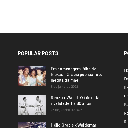
POPULAR POSTS
P
Em homenagem, filha de
H
Rickson Gracie publica foto
D
inédita da mãe...
8 de julho de 2022
B
C
Renzo x Wallid: O início da
rivalidade, há 30 anos
P
A
28 de janeiro de 2023
R
R
Hélio Gracie x Waldemar