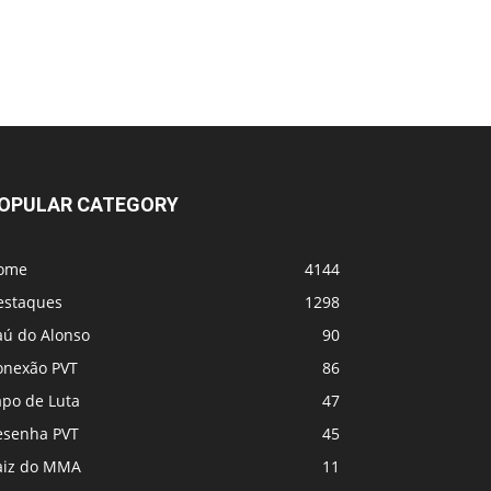
OPULAR CATEGORY
ome
4144
estaques
1298
aú do Alonso
90
onexão PVT
86
apo de Luta
47
esenha PVT
45
aiz do MMA
11