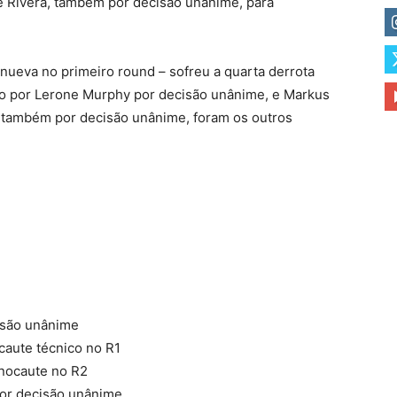
 Rivera, também por decisão unânime, para
anueva no primeiro round – sofreu a quarta derrota
do por Lerone Murphy por decisão unânime, e Markus
 também por decisão unânime, foram os outros
isão unânime
caute técnico no R1
 nocaute no R2
por decisão unânime