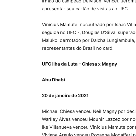
irmão do campeão Deivison, venceu Jerome
apresentar seu cartão de visitas ao UFC.
Vinicius Mamute, nocauteado por Isaac Vill
seguida no UFC -, Douglas D’Silva, supera
Maluko, derrotado por Dalcha Lungiambula,
representantes do Brasil no card.
UFC Ilha da Luta – Chiesa x Magny
Abu Dhabi
20 de janeiro de 2021
Michael Chiesa venceu Neil Magny por dec
Warlley Alves venceu Mounir Lazzez por no
Ike Villanueva venceu Vinicius Mamute por
Viviane Araujo venceu Roxanne Modafferi 