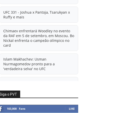
UFC 331 - Joshua x Pantoja, Tsarukyan x
Ruffy e mais
Chimaev enfrentará Woodley no evento
da RAF em 5 de setembro, em Moscou. Bo
Nickal enfrenta o campeão olímpico no
card
Islam Makhachev: Usman
Nurmagomedov pronto para a
'verdadeira selva' no UFC
'A diferença financeira é ainda maior
agora': Rico Verhoeven atualiza
informações sobre possível mudança
Siga o PVT
para o UFC após novas negociações.
103,000
Fans
LIKE
Islam Makhachev: Há concorrentes