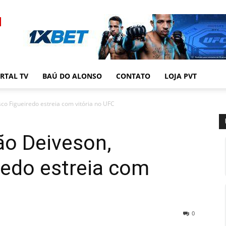
RTAL TV
BAÚ DO ALONSO
CONTATO
LOJA PVT
o Figueiredo estreia com vitória no UFC
o Deiveson,
redo estreia com
0