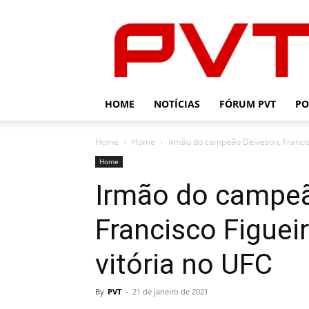
PVT
HOME
NOTÍCIAS
FÓRUM PVT
PO
Home
Home
Irmão do campeão Deiveson, Francisc
Home
Irmão do campeã
Francisco Figuei
vitória no UFC
By
PVT
-
21 de janeiro de 2021