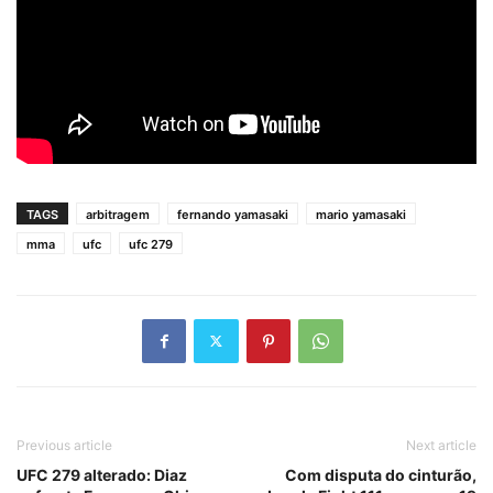
TAGS
arbitragem
fernando yamasaki
mario yamasaki
mma
ufc
ufc 279
Previous article
Next article
UFC 279 alterado: Diaz
Com disputa do cinturão,