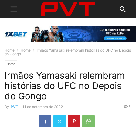
Home
Home
Irmãos Yamasaki relembram histórias do UFC no Depois
do Gongo
Home
Irmãos Yamasaki relembram
histórias do UFC no Depois
do Gongo
0
By
PVT
-
11 de setembro de 2022