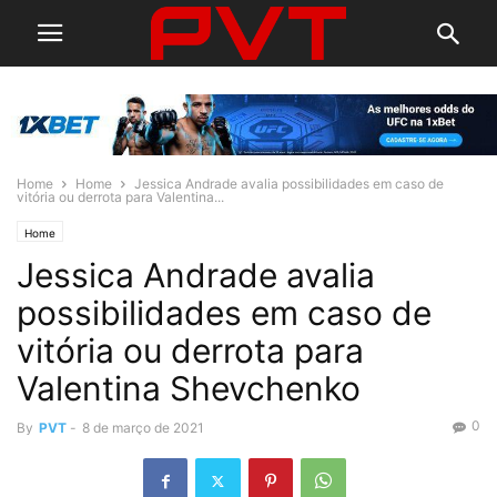
Home
Home
Jessica Andrade avalia possibilidades em caso de
vitória ou derrota para Valentina...
Home
Jessica Andrade avalia
possibilidades em caso de
vitória ou derrota para
Valentina Shevchenko
0
By
PVT
-
8 de março de 2021