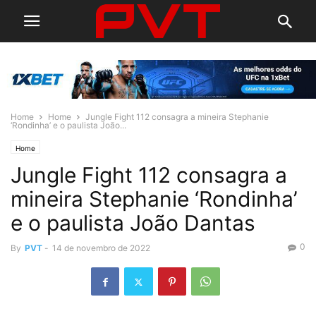
Home
Home
Jungle Fight 112 consagra a mineira Stephanie
‘Rondinha’ e o paulista João...
Home
Jungle Fight 112 consagra a
mineira Stephanie ‘Rondinha’
e o paulista João Dantas
0
By
PVT
-
14 de novembro de 2022