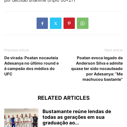
por decisão unânime (triplo 30×27)
Previous article
Next article
De virada: Poatan nocauteia
Poatan evoca legado de
Adesanya no último round e
Anderson Silva e admite
é campeão dos médios do
quase ter sido nocauteado
UFC
por Adesanya: “Me
machucou bastante”
RELATED ARTICLES
Bustamante reúne lendas de
todas as gerações em sua
graduação ao...