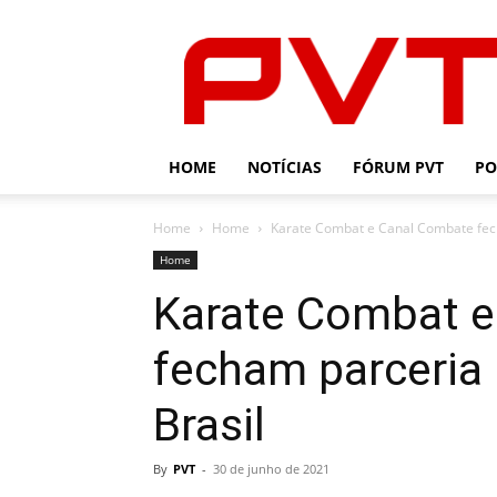
PVT
HOME
NOTÍCIAS
FÓRUM PVT
PO
Home
Home
Karate Combat e Canal Combate fech
Home
Karate Combat 
fecham parceria
Brasil
By
PVT
-
30 de junho de 2021