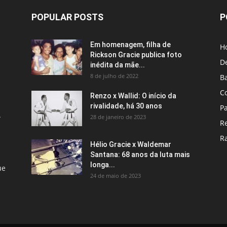
POPULAR POSTS
P
Em homenagem, filha de
H
Rickson Gracie publica foto
D
inédita da mãe...
8 de julho de 2022
B
C
Renzo x Wallid: O início da
rivalidade, há 30 anos
P
A
28 de janeiro de 2023
R
R
Hélio Gracie x Waldemar
Santana: 68 anos da luta mais
longa...
ue
24 de maio de 2023