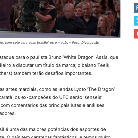
o, com sete caratecas brasileiros em ação – Foto: Divulgação
staque para o paulista Bruno ‘White Dragon’ Assis, que
ileiro a disputar um título da marca; o baiano Teeik
rothers) também terão desafios importantes.
 artes marciais, como as lendas Lyoto ‘The Dragon’
caratê, os ex-campeões do UFC serão ‘senseis’
com comentários das principais lutas e análises
tadores.
asil é uma das maiores potências dos esportes de
e. O país tem caratecas fantásticos, e temos muito