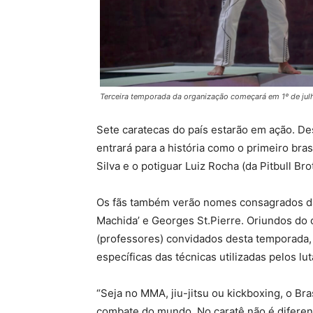
Terceira temporada da organização começará em 1º de julh
Sete caratecas do país estarão em ação. De
entrará para a história como o primeiro bras
Silva e o potiguar Luiz Rocha (da Pitbull B
Os fãs também verão nomes consagrados das
Machida’ e Georges St.Pierre. Oriundos do 
(professores) convidados desta temporada, 
específicas das técnicas utilizadas pelos lu
“Seja no MMA, jiu-jitsu ou kickboxing, o Br
combate do mundo. No caratê não é diferent