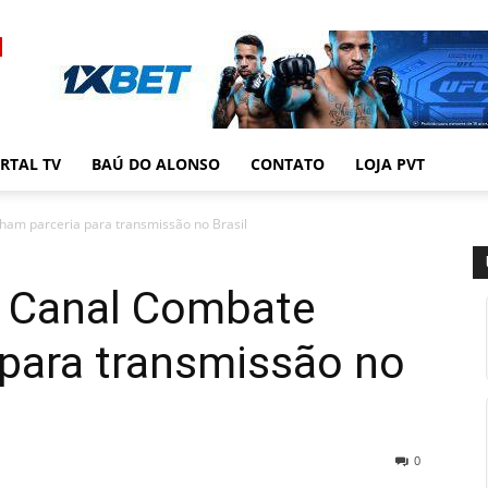
RTAL TV
BAÚ DO ALONSO
CONTATO
LOJA PVT
am parceria para transmissão no Brasil
e Canal Combate
 para transmissão no
0