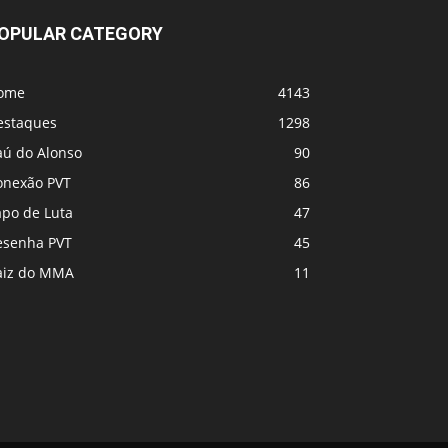
OPULAR CATEGORY
ome
4143
estaques
1298
aú do Alonso
90
onexão PVT
86
apo de Luta
47
esenha PVT
45
aiz do MMA
11