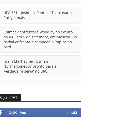
UFC 331 - Joshua x Pantoja, Tsarukyan x
Ruffy e mais
Chimaev enfrentará Woodley no evento
da RAF em 5 de setembro, em Moscou. Bo
Nickal enfrenta o campeão olímpico no
card
Islam Makhachev: Usman
Nurmagomedov pronto para a
'verdadeira selva' no UFC
'A diferença financeira é ainda maior
agora': Rico Verhoeven atualiza
informações sobre possível mudança
Siga o PVT
para o UFC após novas negociações.
103,000
Fans
LIKE
Islam Makhachev: Há concorrentes