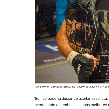
Leo Leite foi campeão duplo do Legacy, que hoje é LFA (Fo
“Eu não poderia deixar de aceitar essa luta
evento onde eu tenho as minhas melhores m