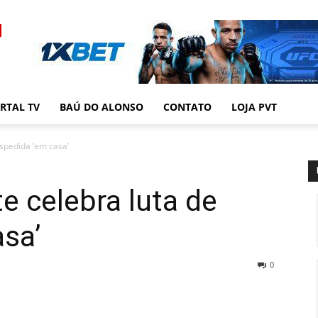
RTAL TV
BAÚ DO ALONSO
CONTATO
LOJA PVT
espedida ‘em casa’
e celebra luta de
sa’
0