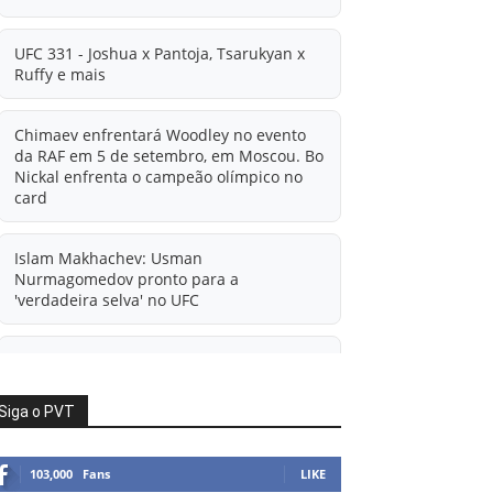
UFC 331 - Joshua x Pantoja, Tsarukyan x
Ruffy e mais
Chimaev enfrentará Woodley no evento
da RAF em 5 de setembro, em Moscou. Bo
Nickal enfrenta o campeão olímpico no
card
Islam Makhachev: Usman
Nurmagomedov pronto para a
'verdadeira selva' no UFC
'A diferença financeira é ainda maior
agora': Rico Verhoeven atualiza
informações sobre possível mudança
Siga o PVT
para o UFC após novas negociações.
103,000
Fans
LIKE
Islam Makhachev: Há concorrentes