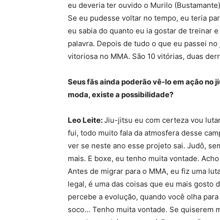
eu deveria ter ouvido o Murilo (Bustamante)
Se eu pudesse voltar no tempo, eu teria p
eu sabia do quanto eu ia gostar de treinar e 
palavra. Depois de tudo o que eu passei no 
vitoriosa no MMA. São 10 vitórias, duas derr
Seus fãs ainda poderão vê-lo em ação no jiu
moda, existe a possibilidade?
Leo Leite:
Jiu-jitsu eu com certeza vou luta
fui, todo muito fala da atmosfera desse ca
ver se neste ano esse projeto sai. Judô, s
mais. E boxe, eu tenho muita vontade. Acho 
Antes de migrar para o MMA, eu fiz uma lut
legal, é uma das coisas que eu mais gosto d
percebe a evolução, quando você olha para 
soco… Tenho muita vontade. Se quiserem me 