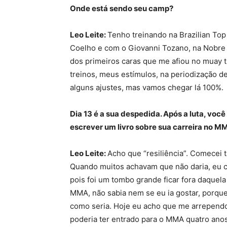
Onde está sendo seu camp?
Leo Leite:
Tenho treinando na Brazilian To
Coelho e com o Giovanni Tozano, na Nobre 
dos primeiros caras que me afiou no muay t
treinos, meus estímulos, na periodização d
alguns ajustes, mas vamos chegar lá 100%.
Dia 13 é a sua despedida. Após a luta, voc
escrever um livro sobre sua carreira no MMA
Leo Leite:
Acho que “resiliência”. Comecei t
Quando muitos achavam que não daria, eu c
pois foi um tombo grande ficar fora daquela
MMA, não sabia nem se eu ia gostar, porque 
como seria. Hoje eu acho que me arrepend
poderia ter entrado para o MMA quatro ano