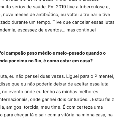
muito sérios de saúde. Em 2019 tive a tuberculose e,
nove meses de antibiótico, eu voltei a treinar e tive
izado durante um tempo. Tive que cancelar essas lutas
andemia, escassez de eventos… mas continuei
 foi campeão peso médio e meio-pesado quando o
inda por cima no Rio, é como estar em casa?
ta, eu não pensei duas vezes. Liguei para o Pimentel,
isse que eu não poderia deixar de aceitar essa luta:
a, no evento onde eu tenho as minhas melhores
nternacionais, onde ganhei dois cinturões… Estou feliz
lia, amigos, torcida, meu time. É com certeza uma
para chegar lá e sair com a vitória na minha casa, na