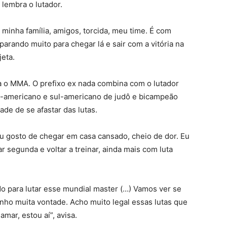
 lembra o lutador.
a minha família, amigos, torcida, meu time. É com
arando muito para chegar lá e sair com a vitória na
jeta.
a o MMA. O prefixo ex nada combina com o lutador
n-americano e sul-americano de judô e bicampeão
dade de se afastar das lutas.
u gosto de chegar em casa cansado, cheio de dor. Eu
 segunda e voltar a treinar, ainda mais com luta
ido para lutar esse mundial master (…) Vamos ver se
enho muita vontade. Acho muito legal essas lutas que
mar, estou aí”, avisa.