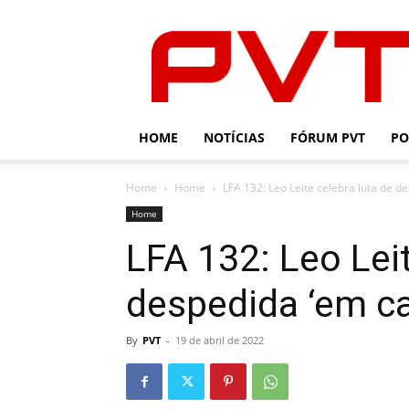
PVT
HOME
NOTÍCIAS
FÓRUM PVT
PO
Home
Home
LFA 132: Leo Leite celebra luta de d
Home
LFA 132: Leo Leit
despedida ‘em ca
By
PVT
-
19 de abril de 2022