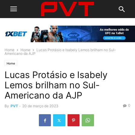
Home
Home
Lucas Protásio e Isabely Lemos brilham no Sul-
Americano da AJP
Home
Lucas Protásio e Isabely
Lemos brilham no Sul-
Americano da AJP
0
By
PVT
-
20 de março de 2023