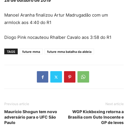
28 de outubro de 2019
Manoel Aranha finalizou Artur Madrugadão com um
armlock aos 4:40 do R1
Diogo Pink nocauteou Rhalber Cavalo aos 3:58 do R1
TAGS
future mma
future mma batalha da aldeia
Previous article
Next article
Maurício Shogun tem novo
WGP Kickboxing retorna a
adversário para o UFC São
Brasília com Guto Inocente e
Paulo
GP de leves