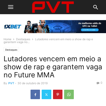
Home
Destaques
Lutadores vencem em meio a show de rap e
garantem vaga no...
Destaques
Lutadores vencem em meio a
show de rap e garantem vaga
no Future MMA
0
By
PVT
-
30 de outubro de 2019