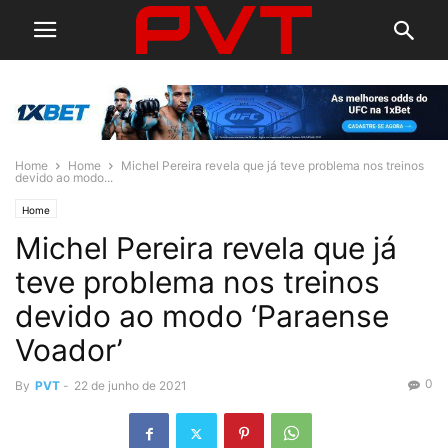
Home
Home
Michel Pereira revela que já teve problema nos treinos
devido ao modo...
Home
Michel Pereira revela que já
teve problema nos treinos
devido ao modo ‘Paraense
Voador’
0
By
PVT
-
22 de junho de 2021