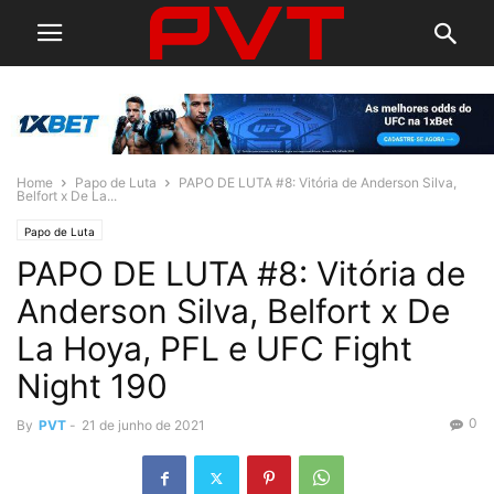
Home
Papo de Luta
PAPO DE LUTA #8: Vitória de Anderson Silva,
Belfort x De La...
Papo de Luta
PAPO DE LUTA #8: Vitória de
Anderson Silva, Belfort x De
La Hoya, PFL e UFC Fight
Night 190
0
By
PVT
-
21 de junho de 2021