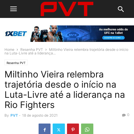
Home
Resenha PVT
Miltinho Vieira relembra trajetória desde o início
na Luta-Livre até a liderança...
Resenha PVT
Miltinho Vieira relembra
trajetória desde o início na
Luta-Livre até a liderança na
Rio Fighters
0
By
PVT
-
18 de agosto de 2021