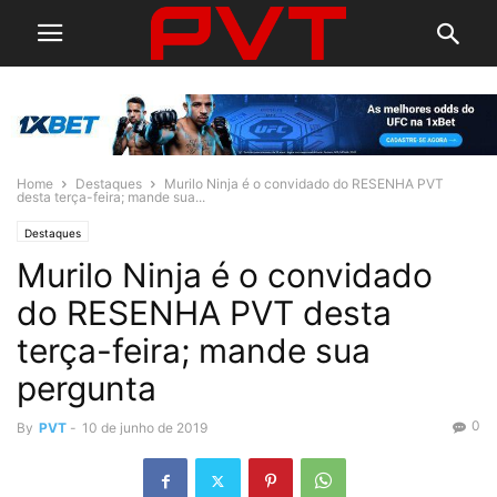
Home
Destaques
Murilo Ninja é o convidado do RESENHA PVT
desta terça-feira; mande sua...
Destaques
Murilo Ninja é o convidado
do RESENHA PVT desta
terça-feira; mande sua
pergunta
0
By
PVT
-
10 de junho de 2019