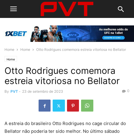
Home
Home
Otto Rodrigues comemora estreia vitoriosa no Bellator
Home
Otto Rodrigues comemora
estreia vitoriosa no Bellator
0
By
PVT
-
23 de setembro de 2023
A estreia do brasileiro Otto Rodrigues no cage circular do
Bellator não poderia ter sido melhor. No último sábado