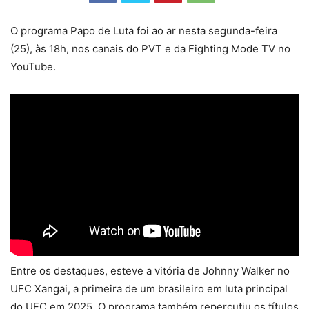
O programa Papo de Luta foi ao ar nesta segunda-feira
(25), às 18h, nos canais do PVT e da Fighting Mode TV no
YouTube.
Entre os destaques, esteve a vitória de Johnny Walker no
UFC Xangai, a primeira de um brasileiro em luta principal
do UFC em 2025. O programa também repercutiu os títulos