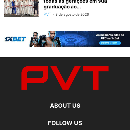
todas as gerações em sua
graduação ao...
PVT
-
3 de agosto de 2026
ABOUT US
FOLLOW US