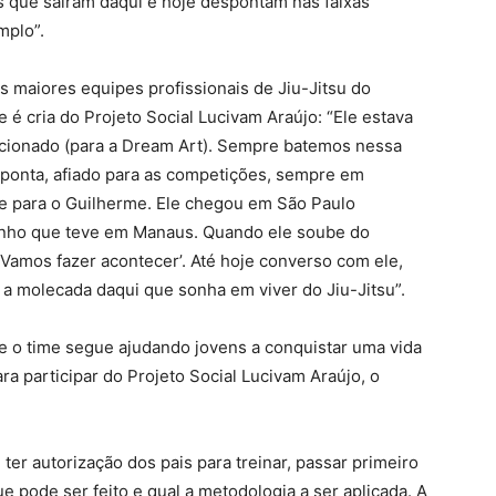
s que saíram daqui e hoje despontam nas faixas
mplo”.
s maiores equipes profissionais de Jiu-Jitsu do
 cria do Projeto Social Lucivam Araújo: “Ele estava
lecionado (para a Dream Art). Sempre batemos nessa
e ponta, afiado para as competições, sempre em
ade para o Guilherme. Ele chegou em São Paulo
nho que teve em Manaus. Quando ele soube do
 ‘Vamos fazer acontecer’. Até hoje converso com ele,
 a molecada daqui que sonha em viver do Jiu-Jitsu”.
 e o time segue ajudando jovens a conquistar uma vida
ra participar do Projeto Social Lucivam Araújo, o
ter autorização dos pais para treinar, passar primeiro
 pode ser feito e qual a metodologia a ser aplicada. A