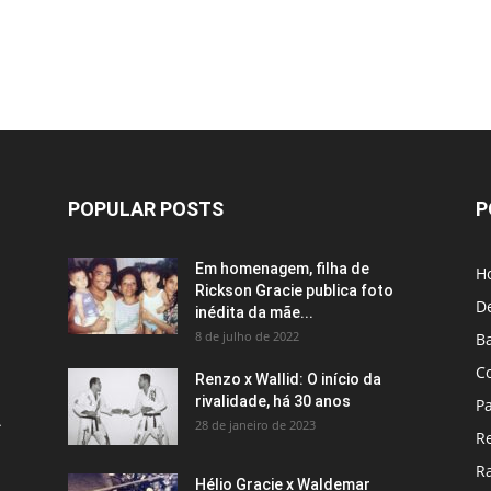
POPULAR POSTS
P
Em homenagem, filha de
H
Rickson Gracie publica foto
D
inédita da mãe...
8 de julho de 2022
B
C
Renzo x Wallid: O início da
rivalidade, há 30 anos
P
A
28 de janeiro de 2023
R
R
Hélio Gracie x Waldemar