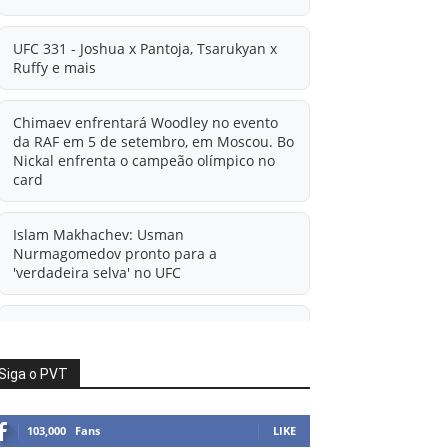
UFC 331 - Joshua x Pantoja, Tsarukyan x
Ruffy e mais
Chimaev enfrentará Woodley no evento
da RAF em 5 de setembro, em Moscou. Bo
Nickal enfrenta o campeão olímpico no
card
Islam Makhachev: Usman
Nurmagomedov pronto para a
'verdadeira selva' no UFC
'A diferença financeira é ainda maior
agora': Rico Verhoeven atualiza
informações sobre possível mudança
Siga o PVT
para o UFC após novas negociações.
103,000
Fans
LIKE
Islam Makhachev: Há concorrentes