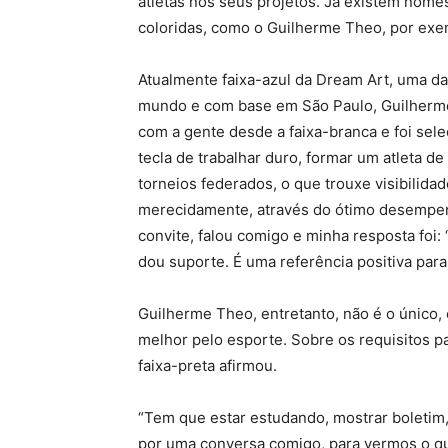
atletas nos seus projetos. Já existem nome
coloridas, como o Guilherme Theo, por exe
Atualmente faixa-azul da Dream Art, uma da
mundo e com base em São Paulo, Guilherme é
com a gente desde a faixa-branca e foi se
tecla de trabalhar duro, formar um atleta d
torneios federados, o que trouxe visibilid
merecidamente, através do ótimo desempe
convite, falou comigo e minha resposta foi:
dou suporte. É uma referência positiva para
Guilherme Theo, entretanto, não é o único,
melhor pelo esporte. Sobre os requisitos pa
faixa-preta afirmou.
“Tem que estar estudando, mostrar boletim, 
por uma conversa comigo, para vermos o que