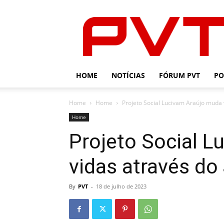
PVT
HOME
NOTÍCIAS
FÓRUM PVT
PO
Home
Home
Projeto Social Lucivam Araújo muda v
Home
Projeto Social 
vidas através do 
By
PVT
-
18 de julho de 2023