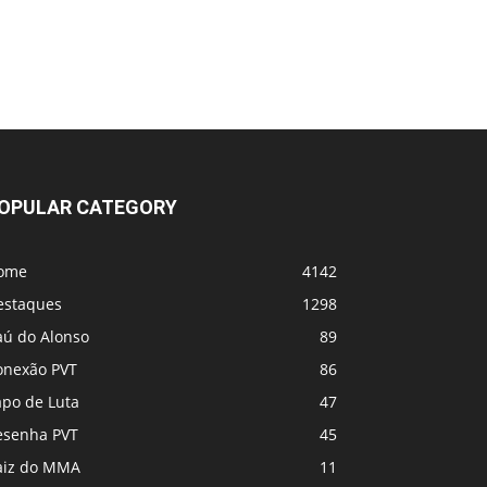
OPULAR CATEGORY
ome
4142
estaques
1298
aú do Alonso
89
onexão PVT
86
apo de Luta
47
esenha PVT
45
aiz do MMA
11