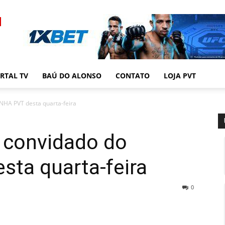
RTAL TV
BAÚ DO ALONSO
CONTATO
LOJA PVT
NHA PVT desta quarta-feira
o convidado do
ta quarta-feira
0