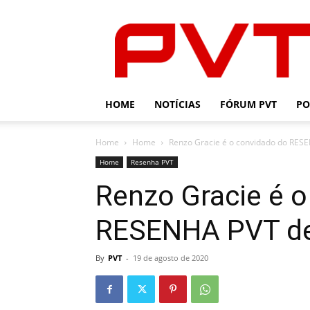
PVT
HOME
NOTÍCIAS
FÓRUM PVT
PO
Home
Home
Renzo Gracie é o convidado do RESE
Home
Resenha PVT
Renzo Gracie é 
RESENHA PVT des
By
PVT
-
19 de agosto de 2020