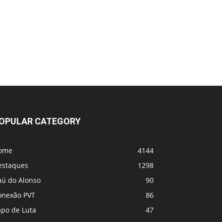
UFC 331 - Card
MVP e PFL se fundem! Vem coisa grande
por aí
OPULAR CATEGORY
ome
4144
estaques
1298
aú do Alonso
90
onexão PVT
86
apo de Luta
47