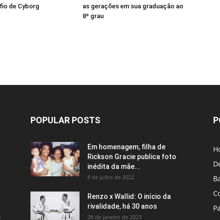
fio de Cyborg
as gerações em sua graduação ao
8º grau
POPULAR POSTS
P
Em homenagem, filha de
H
Rickson Gracie publica foto
D
inédita da mãe...
8 de julho de 2022
B
C
Renzo x Wallid: O início da
rivalidade, há 30 anos
P
A
28 de janeiro de 2023