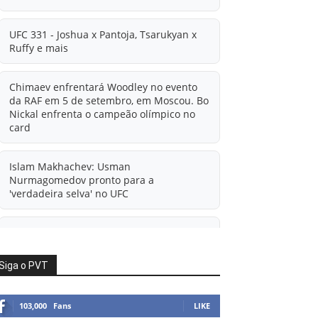
UFC 331 - Joshua x Pantoja, Tsarukyan x
Ruffy e mais
Chimaev enfrentará Woodley no evento
da RAF em 5 de setembro, em Moscou. Bo
Nickal enfrenta o campeão olímpico no
card
Islam Makhachev: Usman
Nurmagomedov pronto para a
'verdadeira selva' no UFC
'A diferença financeira é ainda maior
agora': Rico Verhoeven atualiza
informações sobre possível mudança
Siga o PVT
para o UFC após novas negociações.
103,000
Fans
LIKE
Islam Makhachev: Há concorrentes