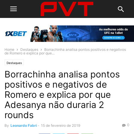
Home
Destaques
Borrachinha analisa pontos positivos e negativos
de Romero e explica por que...
Destaques
Borrachinha analisa pontos
positivos e negativos de
Romero e explica por que
Adesanya não duraria 2
rounds
0
By
Leonardo Fabri
-
15 de fevereiro de 2019