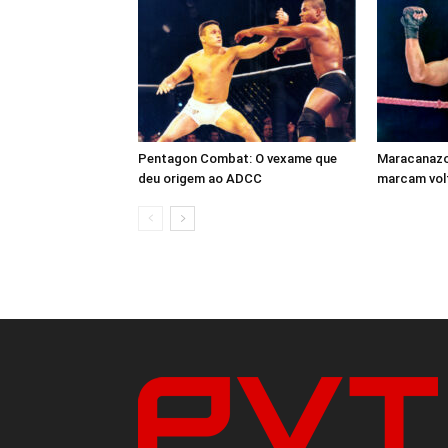
Pentagon Combat: O vexame que
Maracanazo 
deu origem ao ADCC
marcam volt