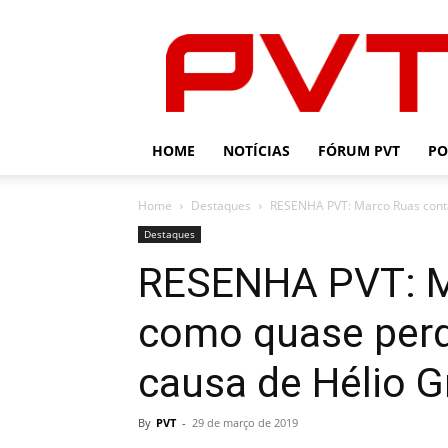
PVT
HOME
NOTÍCIAS
FÓRUM PVT
PO
Home
Destaques
RESENHA PVT: Marco Ruas conta
Destaques
RESENHA PVT: M
como quase per
causa de Hélio G
By
PVT
-
29 de março de 2019