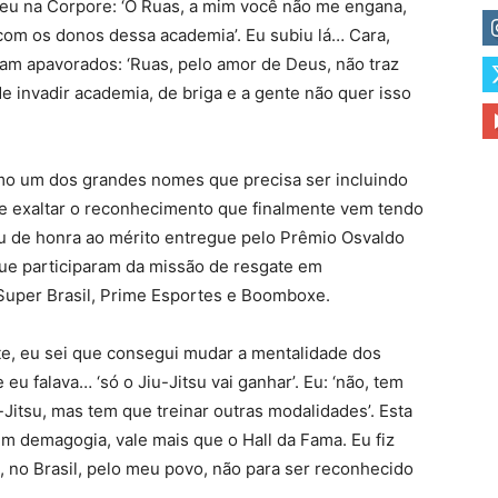
ceu na Corpore: ‘O Ruas, a mim você não me engana,
r com os donos dessa academia’. Eu subiu lá… Cara,
ram apavorados: ‘Ruas, pelo amor de Deus, não traz
e invadir academia, de briga e a gente não quer isso
mo um dos grandes nomes que precisa ser incluindo
e exaltar o reconhecimento que finalmente vem tendo
éu de honra ao mérito entregue pelo Prêmio Osvaldo
ue participaram da missão de resgate em
uper Brasil, Prime Esportes e Boomboxe.
te, eu sei que consegui mudar a mentalidade dos
eu falava… ‘só o Jiu-Jitsu vai ganhar’. Eu: ‘não, tem
-Jitsu, mas tem que treinar outras modalidades’. Esta
 demagogia, vale mais que o Hall da Fama. Eu fiz
, no Brasil, pelo meu povo, não para ser reconhecido