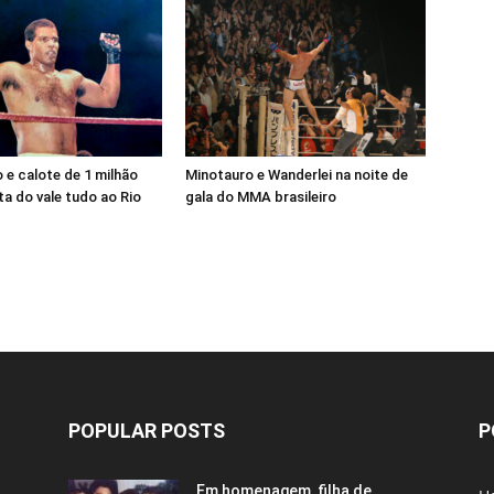
e calote de 1 milhão
Minotauro e Wanderlei na noite de
a do vale tudo ao Rio
gala do MMA brasileiro
POPULAR POSTS
P
Em homenagem, filha de