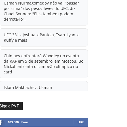
Usman Nurmagomedov não vai "passar
por cima" dos pesos-leves do UFC, diz
Chael Sonnen: "Eles também podem
derrotá-lo".
UFC 331 - Joshua x Pantoja, Tsarukyan x
Ruffy e mais
Chimaev enfrentará Woodley no evento
da RAF em 5 de setembro, em Moscou. Bo
Nickal enfrenta o campeão olímpico no
card
Islam Makhachev: Usman
Nurmagomedov pronto para a
'verdadeira selva' no UFC
Siga o PVT
'A diferença financeira é ainda maior
agora': Rico Verhoeven atualiza
103,000
Fans
LIKE
informações sobre possível mudança