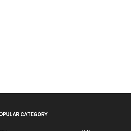
Jean Silva vs Yair Rodriguez
PbP - UFC Belgrado (tá rolando agora!)
UFC 331 - Card
OPULAR CATEGORY