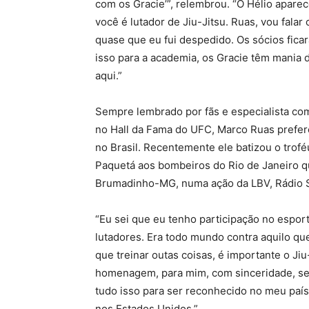
com os Gracie’”, relembrou. “O Hélio apare
você é lutador de Jiu-Jitsu. Ruas, vou fala
quase que eu fui despedido. Os sócios fica
isso para a academia, os Gracie têm mania d
aqui.”
Sempre lembrado por fãs e especialista co
no Hall da Fama do UFC, Marco Ruas prefer
no Brasil. Recentemente ele batizou o trof
Paquetá aos bombeiros do Rio de Janeiro q
Brumadinho-MG, numa ação da LBV, Rádio S
“Eu sei que eu tenho participação no espor
lutadores. Era todo mundo contra aquilo que 
que treinar outas coisas, é importante o Jiu
homenagem, para mim, com sinceridade, sem
tudo isso para ser reconhecido no meu país
nos Estados Unidos.”