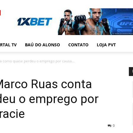
RTAL TV
BAÚ DO ALONSO
CONTATO
LOJA PVT
 como quase perdeu o emprego por causa...
arco Ruas conta
deu o emprego por
racie
0