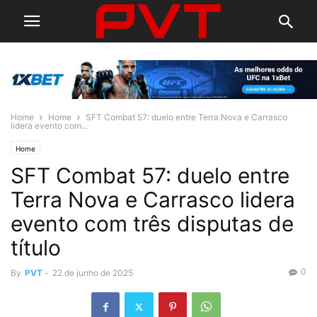
Home
Home
SFT Combat 57: duelo entre Terra Nova e Carrasco
lidera evento com...
Home
SFT Combat 57: duelo entre
Terra Nova e Carrasco lidera
evento com três disputas de
título
0
By
PVT
-
22 de junho de 2025