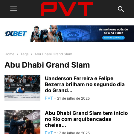
Home
Tags
Abu Dhabi Grand Slam
Abu Dhabi Grand Slam
Uanderson Ferreira e Felipe
Bezerra brilham no segundo dia
do Grand...
PVT
-
21 de julho de 2025
Abu Dhabi Grand Slam tem início
no Rio com arquibancadas
cheias...
PVT
-
17 de julho de 2025