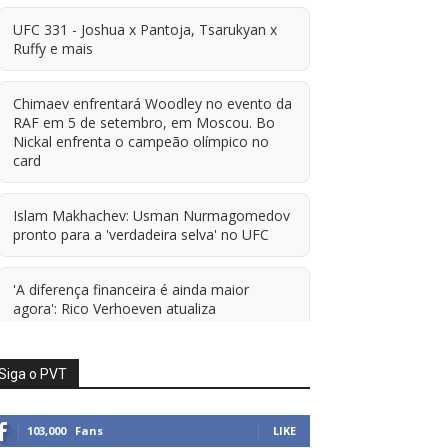
UFC 331 - Joshua x Pantoja, Tsarukyan x
Ruffy e mais
Chimaev enfrentará Woodley no evento da
RAF em 5 de setembro, em Moscou. Bo
Nickal enfrenta o campeão olímpico no
card
Islam Makhachev: Usman Nurmagomedov
pronto para a 'verdadeira selva' no UFC
'A diferença financeira é ainda maior
agora': Rico Verhoeven atualiza
informações sobre possível mudança para
o UFC após novas negociações.
Siga o PVT
Islam Makhachev: Há concorrentes demais
para Michael Morales simplesmente ficar
103,000
Fans
LIKE
sentado esperando. E ainda cutuca Prates