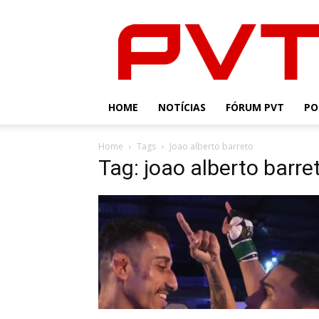
PVT
HOME
NOTÍCIAS
FÓRUM PVT
PO
Home
Tags
Joao alberto barreto
Tag: joao alberto barre