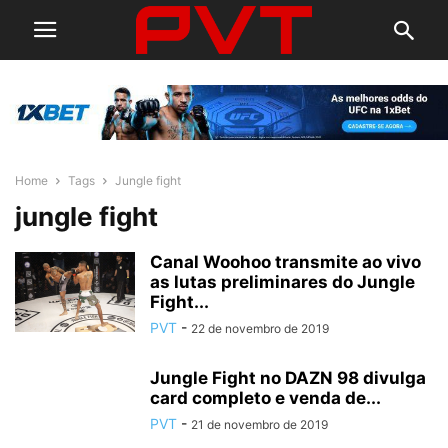
Home
Tags
Jungle fight
jungle fight
Canal Woohoo transmite ao vivo
as lutas preliminares do Jungle
Fight...
PVT
-
22 de novembro de 2019
Jungle Fight no DAZN 98 divulga
card completo e venda de...
PVT
-
21 de novembro de 2019