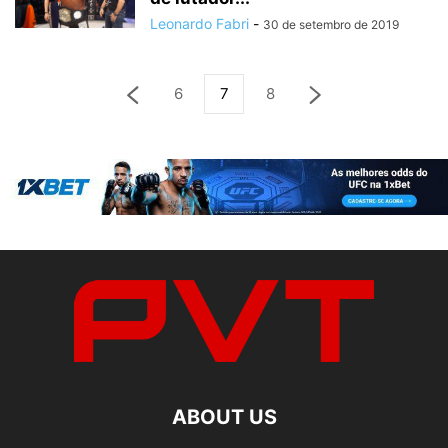
Leonardo Fabri
-
30 de setembro de 2019
6
7
8
ABOUT US