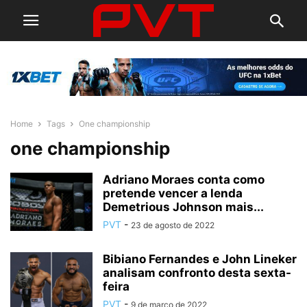
Home
Tags
One championship
one championship
Adriano Moraes conta como
pretende vencer a lenda
Demetrious Johnson mais...
PVT
-
23 de agosto de 2022
Bibiano Fernandes e John Lineker
analisam confronto desta sexta-
feira
PVT
-
9 de março de 2022