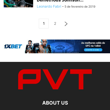
Demetrious Johnson...
Leonardo Fabri
-
5 de fevereiro de 2019
1
2
ABOUT US