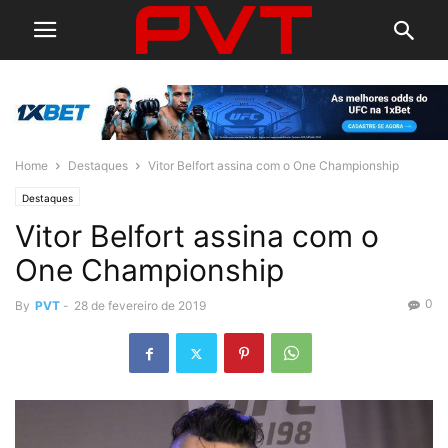
Home
Destaques
Vitor Belfort assina com o One Championship
Destaques
Vitor Belfort assina com o
One Championship
0
By
PVT
-
28 de fevereiro de 2019