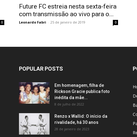
Future FC estreia nesta sexta-feira
com transmissão ao vivo para o...
Leonardo Fabri
-
25 de janeiro de 2019
0
0
POPULAR POSTS
P
Em homenagem, filha de
H
Rickson Gracie publica foto
D
inédita da mãe...
8 de julho de 2022
B
C
Renzo x Wallid: O início da
rivalidade, há 30 anos
P
28 de janeiro de 2023
R