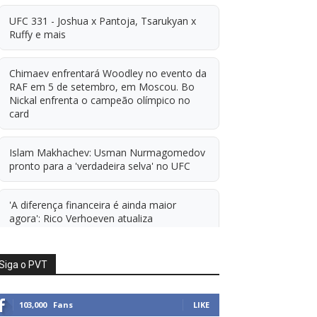
UFC 331 - Joshua x Pantoja, Tsarukyan x
Ruffy e mais
Chimaev enfrentará Woodley no evento da
RAF em 5 de setembro, em Moscou. Bo
Nickal enfrenta o campeão olímpico no
card
Islam Makhachev: Usman Nurmagomedov
pronto para a 'verdadeira selva' no UFC
'A diferença financeira é ainda maior
agora': Rico Verhoeven atualiza
informações sobre possível mudança para
o UFC após novas negociações.
Siga o PVT
Islam Makhachev: Há concorrentes demais
para Michael Morales simplesmente ficar
103,000
Fans
LIKE
sentado esperando. E ainda cutuca Prates