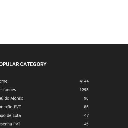
Jiri Prochazka afirma que o UFC lhe
ofereceu Paulo Costa, que considera isso
uma farsa
Borrachinha desdenha de Ankalaev e Jiri
(restou oq pra ele?)
Estou em Choque !! Morre Allan Puro Osso,
lutador do UFC
OPULAR CATEGORY
Jiri x Dricus Du Plesis
ome
4144
estaques
1298
Jean Silva vs Yair Rodriguez
aú do Alonso
90
onexão PVT
86
PbP - UFC Belgrado (tá rolando agora!)
apo de Luta
47
UFC 331 - Card
esenha PVT
45