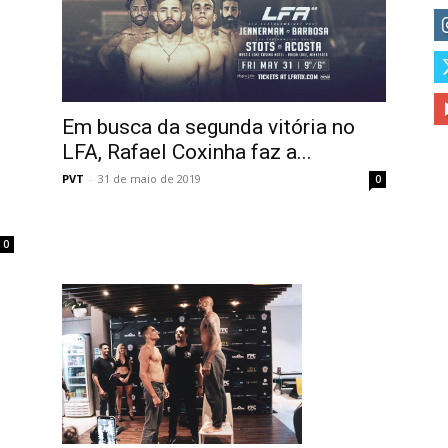
Em busca da segunda vitória no
LFA, Rafael Coxinha faz a...
PVT
-
31 de maio de 2019
0
0