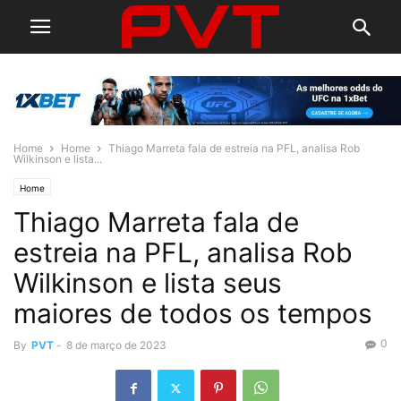
Home
Home
Thiago Marreta fala de estreia na PFL, analisa Rob
Wilkinson e lista...
Home
Thiago Marreta fala de
estreia na PFL, analisa Rob
Wilkinson e lista seus
maiores de todos os tempos
0
By
PVT
-
8 de março de 2023