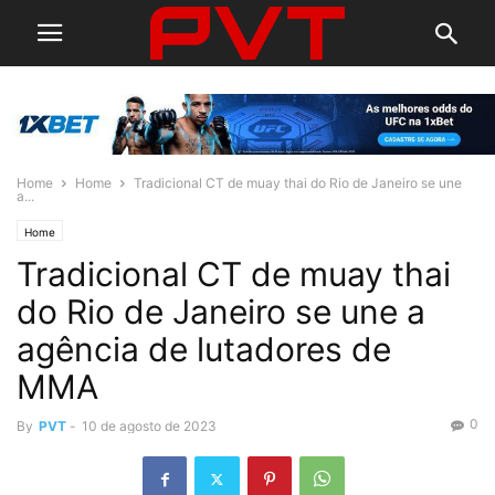
Home
Home
Tradicional CT de muay thai do Rio de Janeiro se une
a...
Home
Tradicional CT de muay thai
do Rio de Janeiro se une a
agência de lutadores de
MMA
0
By
PVT
-
10 de agosto de 2023