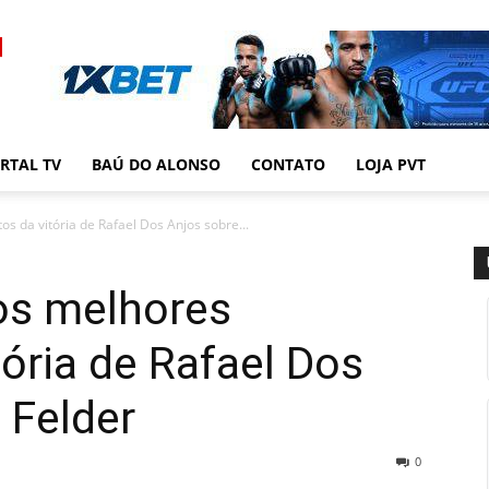
RTAL TV
BAÚ DO ALONSO
CONTATO
LOJA PVT
s da vitória de Rafael Dos Anjos sobre...
os melhores
ória de Rafael Dos
 Felder
0