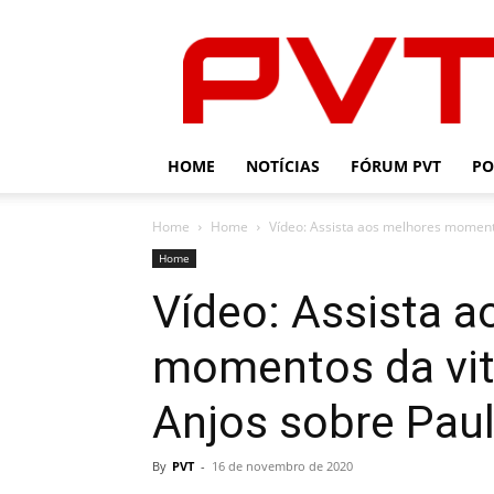
PVT
HOME
NOTÍCIAS
FÓRUM PVT
PO
Home
Home
Vídeo: Assista aos melhores momento
Home
Vídeo: Assista a
momentos da vit
Anjos sobre Paul
By
PVT
-
16 de novembro de 2020