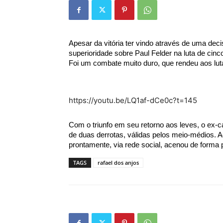
Apesar da vitória ter vindo através de uma deci
superioridade sobre Paul Felder na luta de cin
Foi um combate muito duro, que rendeu aos luta
https://youtu.be/LQ1af-dCe0c?t=145
Com o triunfo em seu retorno aos leves, o ex
de duas derrotas, válidas pelos meio-médios. Ao
prontamente, via rede social, acenou de forma po
TAGS
rafael dos anjos