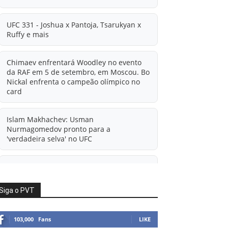
UFC 331 - Joshua x Pantoja, Tsarukyan x
Ruffy e mais
Chimaev enfrentará Woodley no evento
da RAF em 5 de setembro, em Moscou. Bo
Nickal enfrenta o campeão olímpico no
card
Islam Makhachev: Usman
Nurmagomedov pronto para a
'verdadeira selva' no UFC
'A diferença financeira é ainda maior
agora': Rico Verhoeven atualiza
informações sobre possível mudança
Siga o PVT
para o UFC após novas negociações.
103,000
Fans
LIKE
Islam Makhachev: Há concorrentes