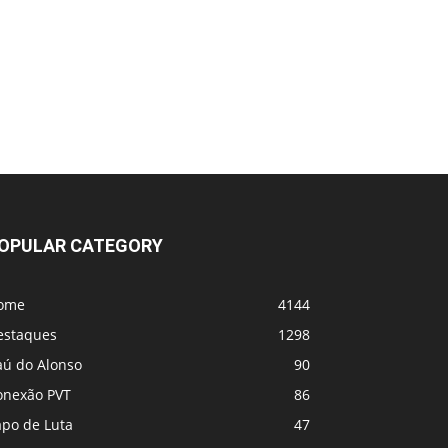
Zabit Magomedsharipov enfrentará um
lutador do top 10 do UFC no ACBJJ.
Jiri Prochazka afirma que o UFC lhe
ofereceu Paulo Costa, que considera isso
uma farsa
Borrachinha desdenha de Ankalaev e Jiri
(restou oq pra ele?)
OPULAR CATEGORY
Estou em Choque !! Morre Allan Puro
Osso, lutador do UFC
ome
4144
Jiri x Dricus Du Plesis
estaques
1298
aú do Alonso
90
Jean Silva vs Yair Rodriguez
onexão PVT
86
apo de Luta
47
PbP - UFC Belgrado (tá rolando agora!)