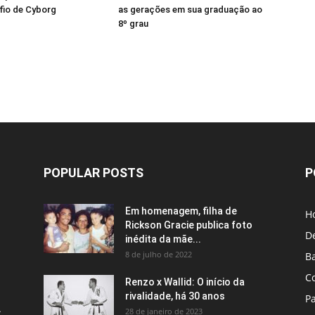
fio de Cyborg
as gerações em sua graduação ao
8º grau
POPULAR POSTS
P
Em homenagem, filha de
H
Rickson Gracie publica foto
D
inédita da mãe...
8 de julho de 2022
B
C
Renzo x Wallid: O início da
rivalidade, há 30 anos
P
A
28 de janeiro de 2023