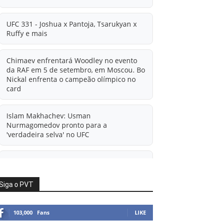
UFC 331 - Joshua x Pantoja, Tsarukyan x
Ruffy e mais
Chimaev enfrentará Woodley no evento
da RAF em 5 de setembro, em Moscou. Bo
Nickal enfrenta o campeão olímpico no
card
Islam Makhachev: Usman
Nurmagomedov pronto para a
'verdadeira selva' no UFC
'A diferença financeira é ainda maior
agora': Rico Verhoeven atualiza
informações sobre possível mudança
Siga o PVT
para o UFC após novas negociações.
103,000
Fans
LIKE
Islam Makhachev: Há concorrentes