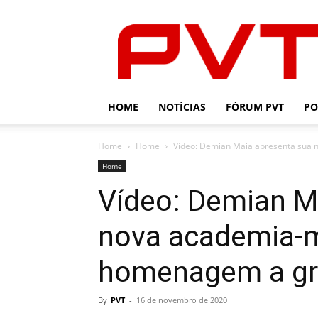
PVT
HOME
NOTÍCIAS
FÓRUM PVT
PO
Home
Home
Vídeo: Demian Maia apresenta sua
Home
Vídeo: Demian M
nova academia-
homenagem a gr
By
PVT
-
16 de novembro de 2020