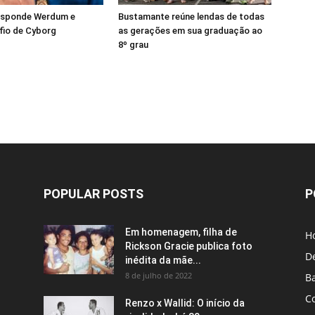
esponde Werdum e
Bustamante reúne lendas de todas
fio de Cyborg
as gerações em sua graduação ao
8º grau
POPULAR POSTS
P
Em homenagem, filha de
H
Rickson Gracie publica foto
D
inédita da mãe...
8 de julho de 2022
B
C
Renzo x Wallid: O início da