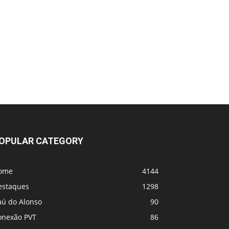
UFC 331 - Card
MVP e PFL se fundem! Vem coisa grande
por aí
OPULAR CATEGORY
ome
4144
estaques
1298
aú do Alonso
90
onexão PVT
86