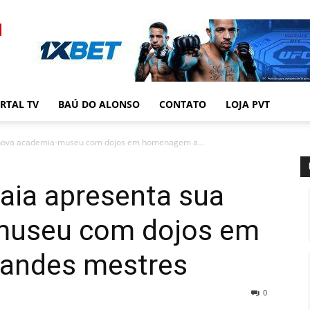
RTAL TV
BAÚ DO ALONSO
CONTATO
LOJA PVT
 nova academia-museu com dojos em homenagem a...
aia apresenta sua
museu com dojos em
andes mestres
0