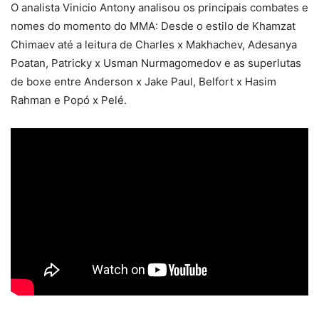
O analista Vinicio Antony analisou os principais combates e
nomes do momento do MMA: Desde o estilo de Khamzat
Chimaev até a leitura de Charles x Makhachev, Adesanya
Poatan, Patricky x Usman Nurmagomedov e as superlutas
de boxe entre Anderson x Jake Paul, Belfort x Hasim
Rahman e Popó x Pelé.