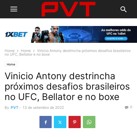
Home
Home
Vinicio Antony destrincha próximos desafios brasileiros
no UFC, Bellator e no boxe
Home
Vinicio Antony destrincha
próximos desafios brasileiros
no UFC, Bellator e no boxe
0
By
PVT
-
13 de setembro de 2022