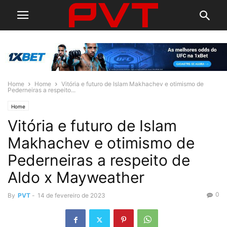
Home
Home
Vitória e futuro de Islam Makhachev e otimismo de
Pederneiras a respeito...
Home
Vitória e futuro de Islam
Makhachev e otimismo de
Pederneiras a respeito de
Aldo x Mayweather
0
By
PVT
-
14 de fevereiro de 2023