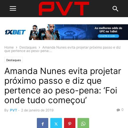
Home
Destaques
Amanda Nunes evita projetar próximo passo e diz
que pertence ao peso-pena:...
Destaques
Amanda Nunes evita projetar
próximo passo e diz que
pertence ao peso-pena: ‘Foi
onde tudo começou’
0
By
PVT
-
2 de janeiro de 2019