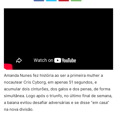
Amanda Nunes fez história ao ser a primeira mulher a
nocautear Cris Cyborg, em apenas 51 segundos, e
acumular dois cinturões, dos galos e dos penas, de forma
simultânea. Logo após o triunfo, no último final de semana,
a baiana evitou desafiar adversárias e se disse “em casa”
na nova divisão.