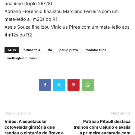
unânime (triplo 29-28)
Adriano Florêncio finalizou Marciano Ferreira com um
mata-leão a 1m20s do R1
Assis Souza finalizou Vinícius Pires com um mata-leão aos
4m12s do R2
TAGS
future fc 4
lfa
paulo pizzo
toninho fúria
wellington turman
Previous article
Next article
Vídeo: A espetacular
Patrício Pitbull destaca
cotovelada giratória que
treinos com Cejudo e avalia
rendeu o cinturão do Brave a
a primeira encarada com