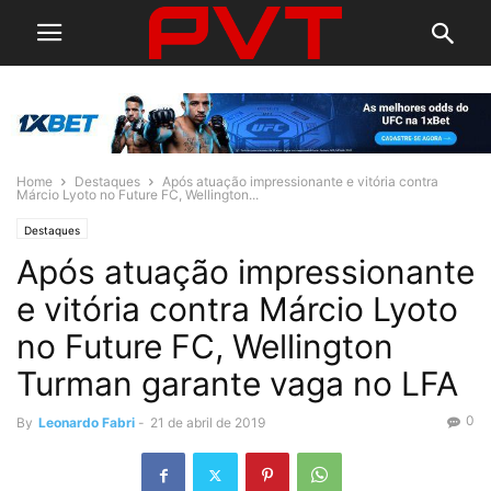
Home
Destaques
Após atuação impressionante e vitória contra
Márcio Lyoto no Future FC, Wellington...
Destaques
Após atuação impressionante
e vitória contra Márcio Lyoto
no Future FC, Wellington
Turman garante vaga no LFA
0
By
Leonardo Fabri
-
21 de abril de 2019