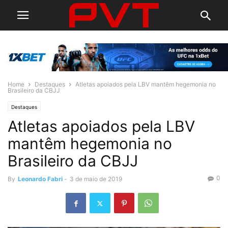
Home
Destaques
Atletas apoiados pela LBV mantêm hegemonia no
Brasileiro da CBJJ
Destaques
Atletas apoiados pela LBV
mantêm hegemonia no
Brasileiro da CBJJ
0
By
Leonardo Fabri
-
3 de maio de 2019