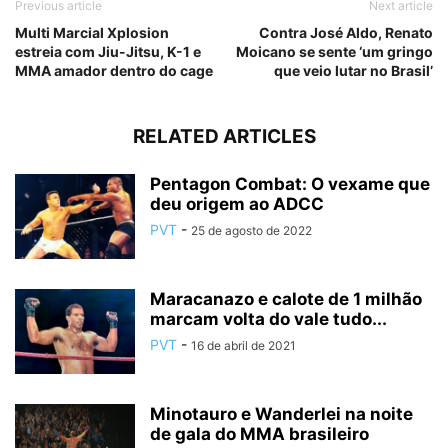
Previous article
Next article
Multi Marcial Xplosion
Contra José Aldo, Renato
estreia com Jiu-Jitsu, K-1 e
Moicano se sente ‘um gringo
MMA amador dentro do cage
que veio lutar no Brasil’
RELATED ARTICLES
Pentagon Combat: O vexame que
deu origem ao ADCC
PVT
-
25 de agosto de 2022
Maracanazo e calote de 1 milhão
marcam volta do vale tudo...
PVT
-
16 de abril de 2021
Minotauro e Wanderlei na noite
de gala do MMA brasileiro