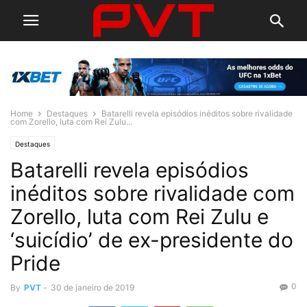
Home
Destaques
Batarelli revela episódios inéditos sobre rivalidade
com Zorello, luta com Rei Zulu...
Destaques
Batarelli revela episódios
inéditos sobre rivalidade com
Zorello, luta com Rei Zulu e
‘suicídio’ de ex-presidente do
Pride
0
By
PVT
-
30 de janeiro de 2019