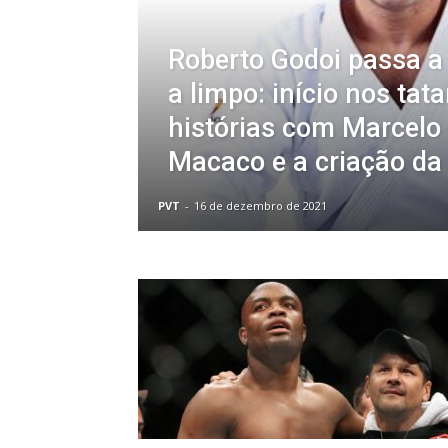
Roberto Godoi passa a 
a limpo: início nos tat
histórias com Marcelo
Macaco e a criação da
PVT
-
16 de dezembro de 2021