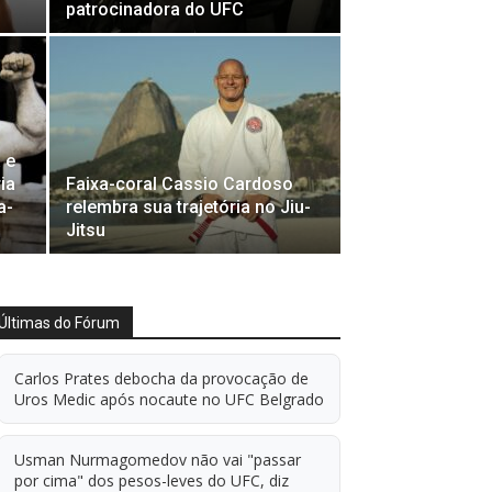
patrocinadora do UFC
 e
ia
Faixa-coral Cassio Cardoso
a-
relembra sua trajetória no Jiu-
Jitsu
Últimas do Fórum
Carlos Prates debocha da provocação de
Uros Medic após nocaute no UFC Belgrado
Usman Nurmagomedov não vai "passar
por cima" dos pesos-leves do UFC, diz