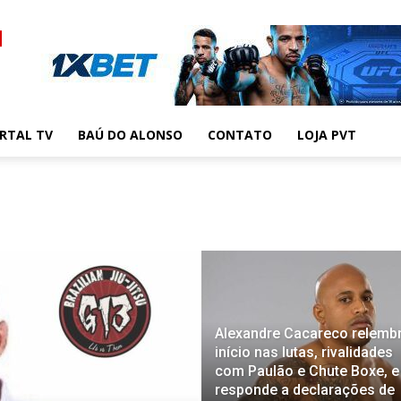
RTAL TV
BAÚ DO ALONSO
CONTATO
LOJA PVT
Alexandre Cacareco relemb
início nas lutas, rivalidades
com Paulão e Chute Boxe, e
responde a declarações de