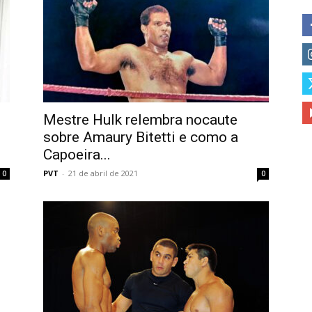
Mestre Hulk relembra nocaute
sobre Amaury Bitetti e como a
Capoeira...
PVT
-
21 de abril de 2021
0
0