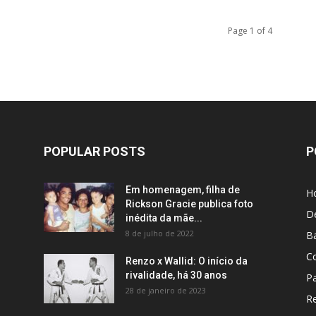
Page 1 of 4
POPULAR POSTS
P
Em homenagem, filha de
H
Rickson Gracie publica foto
D
inédita da mãe...
8 de julho de 2022
B
C
Renzo x Wallid: O início da
rivalidade, há 30 anos
P
28 de janeiro de 2023
R