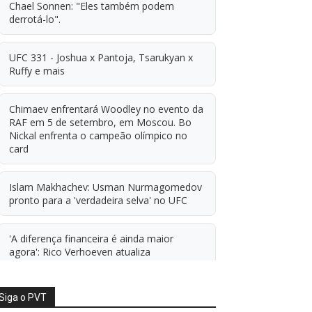
Chael Sonnen: "Eles também podem
derrotá-lo".
UFC 331 - Joshua x Pantoja, Tsarukyan x
Ruffy e mais
Chimaev enfrentará Woodley no evento da
RAF em 5 de setembro, em Moscou. Bo
Nickal enfrenta o campeão olímpico no
card
Islam Makhachev: Usman Nurmagomedov
pronto para a 'verdadeira selva' no UFC
'A diferença financeira é ainda maior
agora': Rico Verhoeven atualiza
informações sobre possível mudança para
o UFC após novas negociações.
Siga o PVT