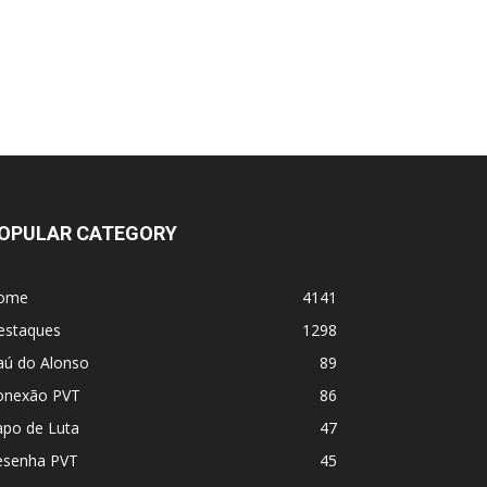
UFC 331 - Card
MVP e PFL se fundem! Vem coisa grande
por aí
OPULAR CATEGORY
ome
4141
estaques
1298
aú do Alonso
89
onexão PVT
86
apo de Luta
47
esenha PVT
45