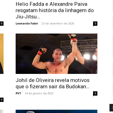
Helio Fadda e Alexandre Paiva
resgatam história da linhagem do
Jiu-Jitsu...
Leonardo Fabri
-
23 de setembro de 2020
0
0
Johil de Oliveira revela motivos
que o fizeram sair da Budokan...
PVT
-
14 de janeiro de 2022
0
0