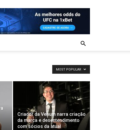
MOST POPULAR
ra
Criador da Venum narra criação
da marca e desentendimento
com sócios da atual