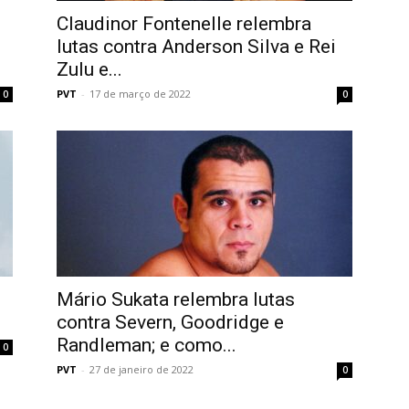
Claudinor Fontenelle relembra
lutas contra Anderson Silva e Rei
Zulu e...
PVT
-
17 de março de 2022
0
0
Mário Sukata relembra lutas
contra Severn, Goodridge e
Randleman; e como...
0
PVT
-
27 de janeiro de 2022
0