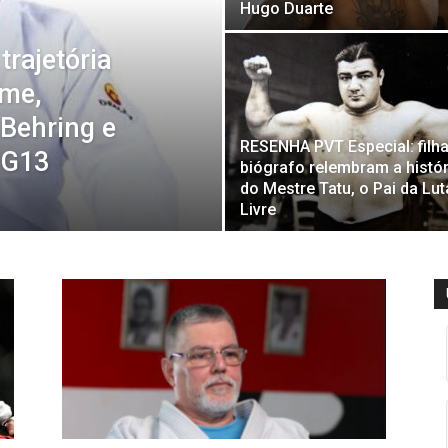
Hugo Duarte
trajetória
ame,
 Behring e
RESENHA PVT Especial: filha
 G13
biógrafo relembram a histór
do Mestre Tatu, o Pai da Lut
Livre