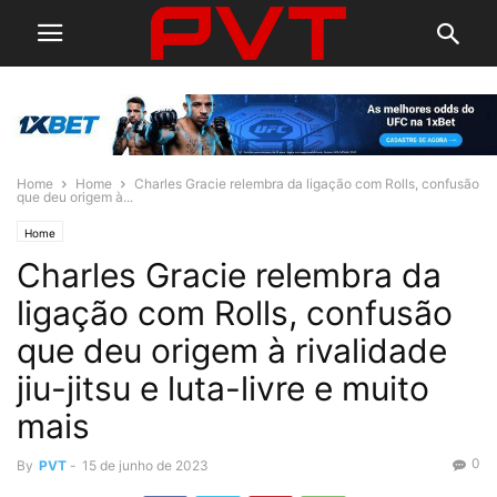
Home
Home
Charles Gracie relembra da ligação com Rolls, confusão
que deu origem à...
Home
Charles Gracie relembra da
ligação com Rolls, confusão
que deu origem à rivalidade
jiu-jitsu e luta-livre e muito
mais
0
By
PVT
-
15 de junho de 2023