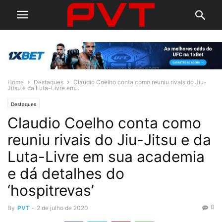
Home
Destaques
Claudio Coelho conta como reuniu rivais do Jiu-
Jitsu e da Luta-Livre em...
Destaques
Claudio Coelho conta como
reuniu rivais do Jiu-Jitsu e da
Luta-Livre em sua academia
e dá detalhes do
‘hospitrevas’
0
By
PVT
-
2 de julho de 2020