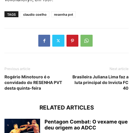
TAGS
claudio coelho
resenha pvt
Previous article
Next article
Rogério Minotouro é o
Brasileira Juliana Lima faz a
convidado do RESENHA PVT
luta principal do Invicta FC
desta quinta-feira
40
RELATED ARTICLES
Pentagon Combat: O vexame que
deu origem ao ADCC