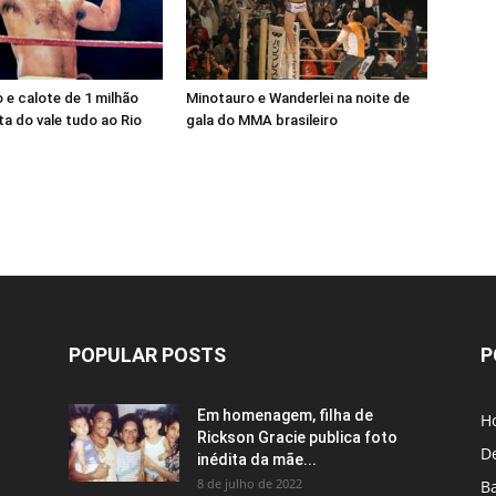
e calote de 1 milhão
Minotauro e Wanderlei na noite de
a do vale tudo ao Rio
gala do MMA brasileiro
POPULAR POSTS
P
Em homenagem, filha de
H
Rickson Gracie publica foto
D
inédita da mãe...
8 de julho de 2022
B