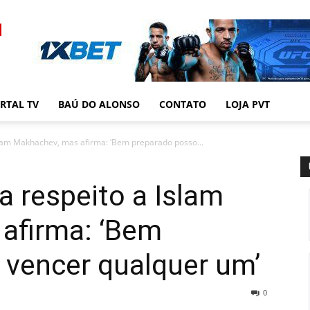
RTAL TV
BAÚ DO ALONSO
CONTATO
LOJA PVT
lam Makhachev, mas afirma: ‘Bem preparado posso...
 respeito a Islam
afirma: ‘Bem
 vencer qualquer um’
0