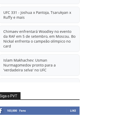
UFC 331 - Joshua x Pantoja, Tsarukyan x
Ruffy e mais
Chimaev enfrentará Woodley no evento
da RAF em 5 de setembro, em Moscou. Bo
Nickal enfrenta o campeão olímpico no
card
Islam Makhachev: Usman
Nurmagomedov pronto para a
'verdadeira selva' no UFC
'A diferença financeira é ainda maior
agora': Rico Verhoeven atualiza
informações sobre possível mudança
Siga o PVT
para o UFC após novas negociações.
103,000
Fans
LIKE
Islam Makhachev: Há concorrentes