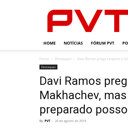
PVT
HOME
NOTÍCIAS
FÓRUM PVT
PO
Home
Destaques
Davi Ramos prega respeito a Is
Destaques
Davi Ramos prega
Makhachev, mas 
preparado posso
By
PVT
-
26 de agosto de 2019