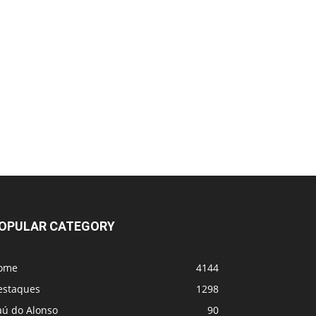
OPULAR CATEGORY
ome
4144
estaques
1298
aú do Alonso
90