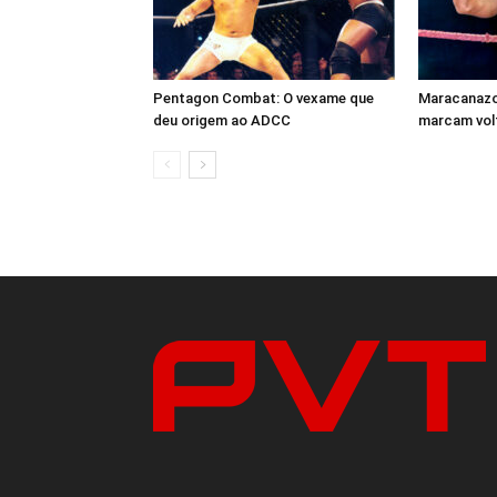
Pentagon Combat: O vexame que
Maracanazo 
deu origem ao ADCC
marcam volt