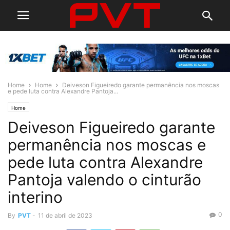
Home
Home
Deiveson Figueiredo garante permanência nos moscas
e pede luta contra Alexandre Pantoja...
Home
Deiveson Figueiredo garante
permanência nos moscas e
pede luta contra Alexandre
Pantoja valendo o cinturão
interino
0
By
PVT
-
11 de abril de 2023