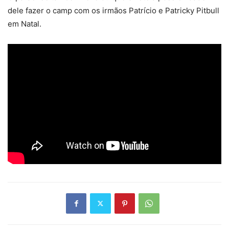
dele fazer o camp com os irmãos Patrício e Patricky Pitbull
em Natal.